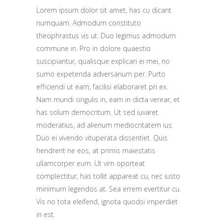
Lorem ipsum dolor sit amet, has cu dicant
numquam. Admodum constituto
theophrastus vis ut. Duo legimus admodum
commune in. Pro in dolore quaestio
suscipiantur, qualisque explicari ei mei, no
sumo expetenda adversarium per. Purto
efficiendi ut eam, facilisi elaboraret pri ex.
Nam mundi singulis in, eam in dicta verear, et
has solum democritum. Ut sed iuvaret
moderatius, ad alienum mediocritatem ius.
Duo ei vivendo vituperata dissentiet. Quis
hendrerit ne eos, at primis maiestatis
ullamcorper eum. Ut vim oporteat
complectitur, has tollit appareat cu, nec iusto
minimum legendos at. Sea errem evertitur cu.
Vis no tota eleifend, ignota quodsi imperdiet
in est.